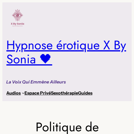
Aller
au
contenu
Hypnose érotique X By
Sonia 🖤
La Voix Qui Emmène Ailleurs
Audios
Espace Privé
Sexothérapie
Guides
Politique de