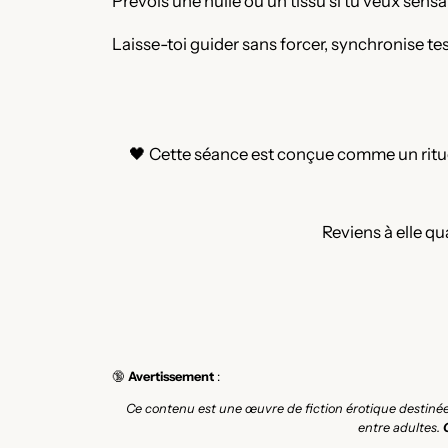
Prévois une huile ou un tissu si tu veux sens
Laisse-toi guider sans forcer, synchronise tes
🖤 Cette séance est conçue comme un ritue
Reviens à elle qu
🔞
Avertissement
:
Ce contenu est une œuvre de fiction érotique destiné
entre adultes.