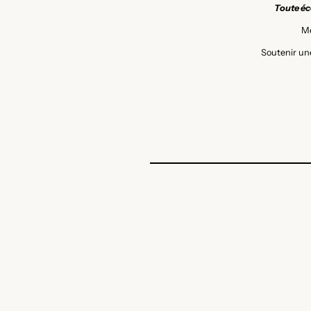
Toute éco
Me
Soutenir une