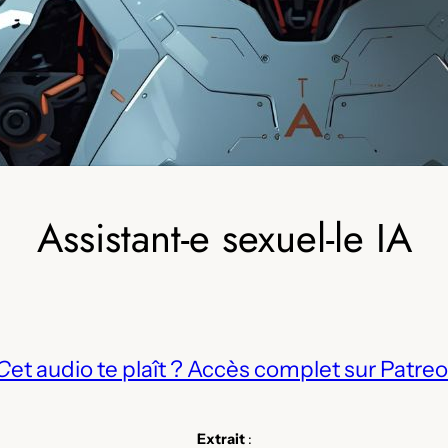
Assistant-e sexuel-le IA
C
et audio te plaît ? Accès complet sur Patreo
Extrait
: