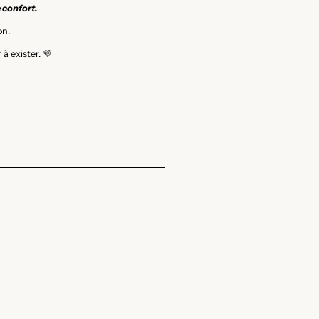
e confort.
on.
à exister. 💜