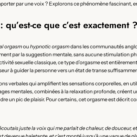
porter par une voix ? Explorons ce phénomène fascinant, ent
: qu’est-ce que c’est exactement 
al orgasm
ou
hypnotic orgasm
dans les communautés anglo
ent par la suggestion mentale, sans aucune stimulation ph
ivité sexuelle classique, ce type d’orgasme est entièrement i
iseur à guider la personne vers un état de transe suffisamme
ns verbales qui amplifient les sensations corporelles, en uti
mages mentales, combinées à la relaxation profonde, créent u
re un pic de plaisir. Pour certains, cet orgasme est décrit c
’écoutais juste la voix qui me parlait de chaleur, de douceur, e
st devenue haletante, et c’est monté jusqu’à une vague de p