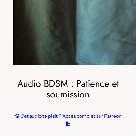
Audio BDSM : Patience et
soumission
🎧
C
et audio te plaît ? Accès complet sur Patreon
▶️