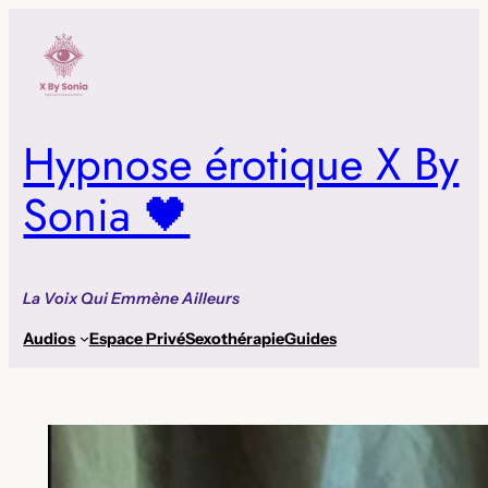
Aller
au
contenu
Hypnose érotique X By
Sonia 🖤
La Voix Qui Emmène Ailleurs
Audios
Espace Privé
Sexothérapie
Guides