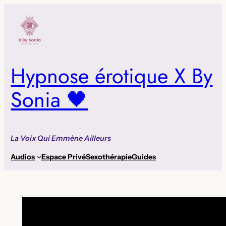
Aller
au
contenu
Hypnose érotique X By
Sonia 🖤
La Voix Qui Emmène Ailleurs
Audios
Espace Privé
Sexothérapie
Guides