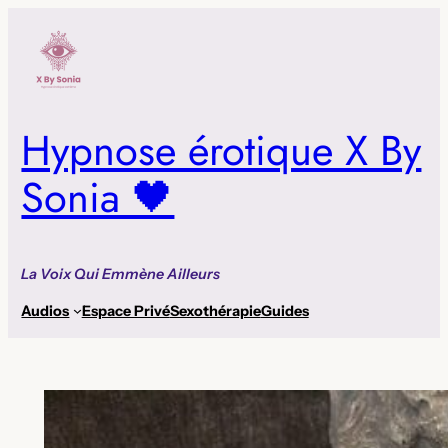
Aller
au
contenu
Hypnose érotique X By
Sonia 🖤
La Voix Qui Emmène Ailleurs
Audios
Espace Privé
Sexothérapie
Guides