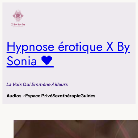
Aller
au
contenu
Hypnose érotique X By
Sonia 🖤
La Voix Qui Emmène Ailleurs
Audios
Espace Privé
Sexothérapie
Guides