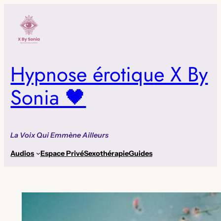
Aller
au
contenu
Hypnose érotique X By
Sonia 🖤
La Voix Qui Emmène Ailleurs
Audios
Espace Privé
Sexothérapie
Guides