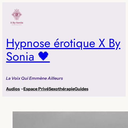
Aller
au
contenu
Hypnose érotique X By
Sonia 🖤
La Voix Qui Emmène Ailleurs
Audios
Espace Privé
Sexothérapie
Guides