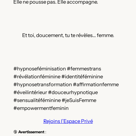
Elle ne pousse pas. Elle accompagne.
Et toi, doucement, tu te révèles… femme.
#hypnoseféminisation #femmestrans
#révélationféminine #identitéféminine
#hypnosetransformation #affirmationfemme
#éveilintérieur #douceurhypnotique
#sensualitéféminine #jeSuisFemme
#empowermentfeminin
Rejoins l’Espace Privé
🔞
Avertissement
: