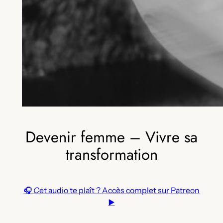
Devenir femme – Vivre sa
transformation
🎧
C
et audio te plaît ? Accès complet sur Patreon
▶️