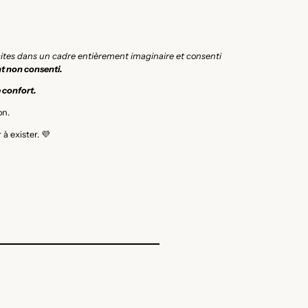
icites dans un cadre entièrement imaginaire et consenti
t non consenti.
e confort.
on.
à exister. 💜