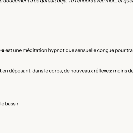
 parle doucement à ce qui sait déjà. Tu t’endors avec moi… et q
·e
est une méditation hypnotique sensuelle conçue pour travail
en déposant, dans le corps, de nouveaux réflexes: moins de r
 le bassin