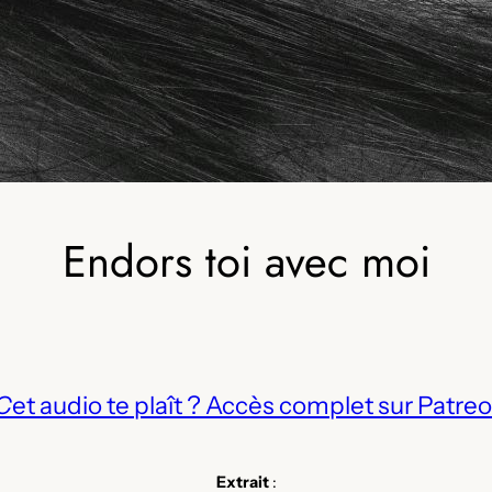
Endors toi avec moi
C
et audio te plaît ? Accès complet sur Patreo
Extrait
: