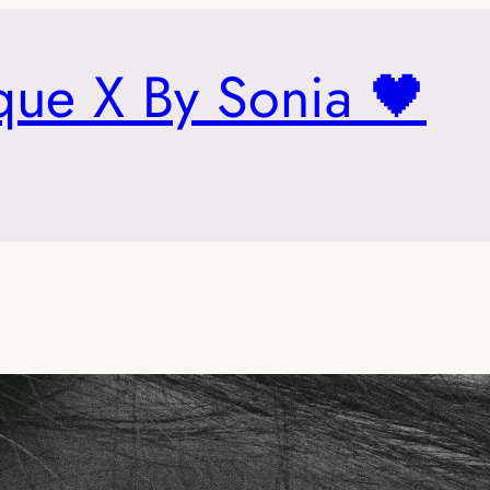
que X By Sonia 🖤