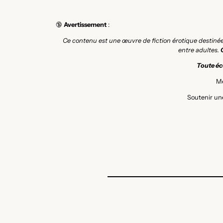
🔞
Avertissement
:
Ce contenu est une œuvre de fiction érotique destiné
entre adultes.
Toute éco
Me
Soutenir une