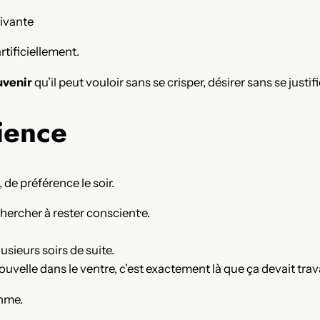
vivante
rtificiellement.
uvenir
qu’il peut vouloir sans se crisper, désirer sans se justif
ience
 de préférence le soir.
chercher à rester conscient·e.
sieurs soirs de suite.
ouvelle dans le ventre, c’est exactement là que ça devait trava
thme.