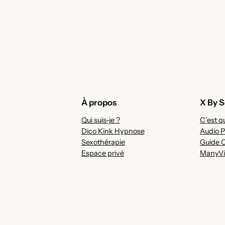
À propos
X By S
Qui suis-je ?
C’est qu
Dico Kink Hypnose
Audio P
Sexothérapie
Guide 
Espace privé
ManyVi