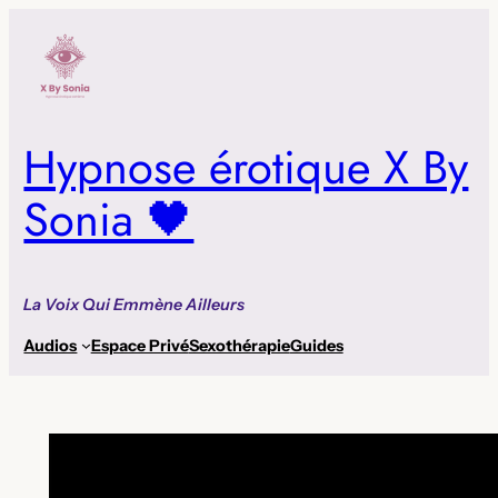
Aller
au
contenu
Hypnose érotique X By
Sonia 🖤
La Voix Qui Emmène Ailleurs
Audios
Espace Privé
Sexothérapie
Guides