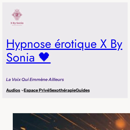
Aller
au
contenu
Hypnose érotique X By
Sonia 🖤
La Voix Qui Emmène Ailleurs
Audios
Espace Privé
Sexothérapie
Guides