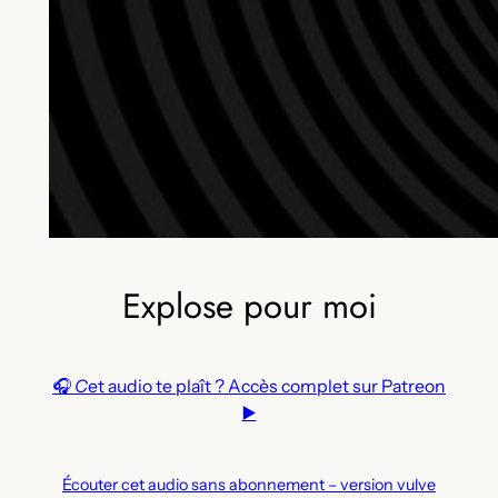
Explose pour moi
🎧
C
et audio te plaît ? Accès complet sur Patreon
▶️
Écouter cet audio sans abonnement – version vulve