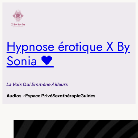
Aller
au
contenu
Hypnose érotique X By
Sonia 🖤
La Voix Qui Emmène Ailleurs
Audios
Espace Privé
Sexothérapie
Guides