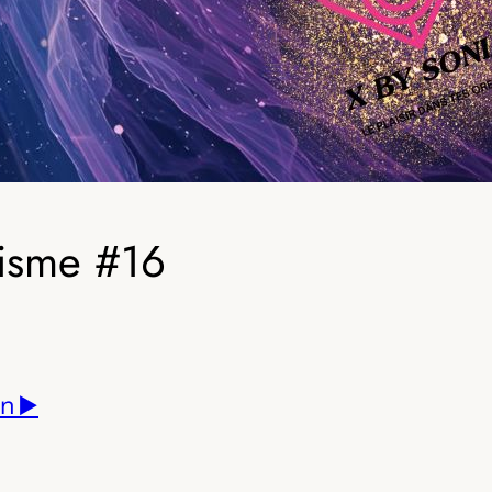
trisme #16
n ▶️