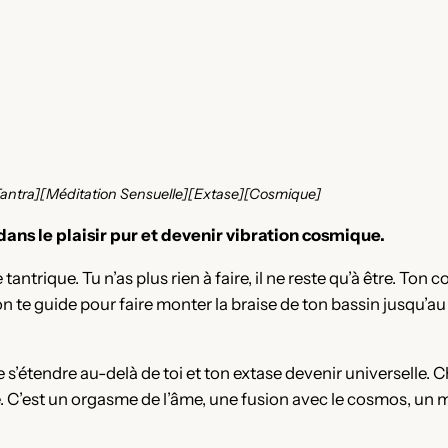
][Tantra][Méditation Sensuelle][Extase][Cosmique]
ans le plaisir pur et devenir vibration cosmique.
ntrique. Tu n’as plus rien à faire, il ne reste qu’à être. Ton c
on te guide pour faire monter la braise de ton bassin jusqu’a
gie s’étendre au-delà de toi et ton extase devenir universell
e. C’est un orgasme de l’âme, une fusion avec le cosmos, un 