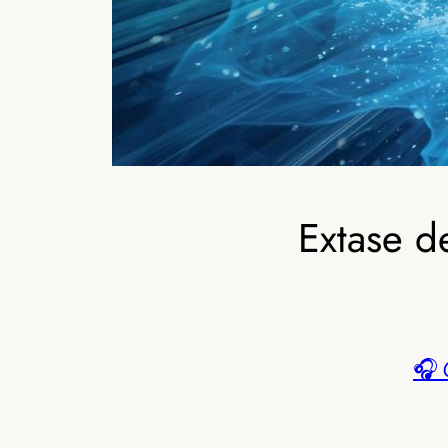
Extase de
🎧