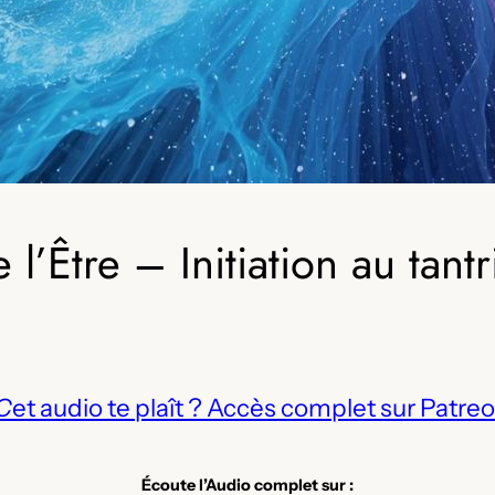
 l’Être – Initiation au tan
C
et audio te plaît ? Accès complet sur Patreo
Écoute l’Audio complet sur :