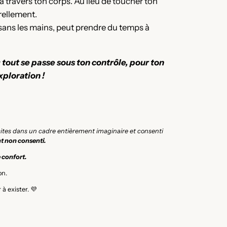
à travers ton corps. Au lieu de toucher ton
urellement.
sans les mains, peut prendre du temps à
tout se passe sous ton contrôle, pour ton
xploration !
icites dans un cadre entièrement imaginaire et consenti
t non consenti.
e confort.
on.
à exister. 💜