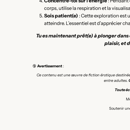
Concentre-toi sur l’énergie
: Pendant 
corps, utilise la respiration et la visual
Sois patient(e)
: Cette exploration est
atteindre. L’essentiel est d’apprécier c
Tu es maintenant prêt(e) à plonger dans 
plaisir, et
🔞
Avertissement
:
Ce contenu est une œuvre de fiction érotique destiné
entre adultes.
Toute éco
Me
Soutenir une