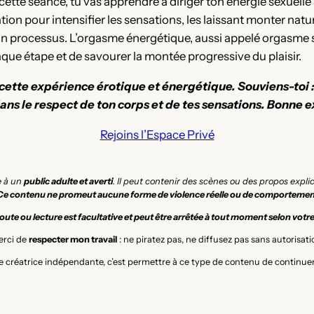
cette séance, tu vas apprendre à diriger ton énergie sexuelle 
isation pour intensifier les sensations, les laissant monter nat
 un processus. L’orgasme énergétique, aussi appelé orgasme 
haque étape et de savourer la montée progressive du plaisir.
cette expérience érotique et énergétique. Souviens-toi : 
 dans le respect de ton corps et de tes sensations. Bonne e
Rejoins l’Espace Privé
e à un
public adulte et averti
. Il peut contenir des scènes ou des propos expl
Ce contenu ne promeut aucune forme de violence réelle ou de comportemen
ute ou lecture est facultative et peut être arrêtée à tout moment selon votr
rci de
respecter mon travail
: ne piratez pas, ne diffusez pas sans autorisati
 créatrice indépendante, c’est permettre à ce type de contenu de continuer 