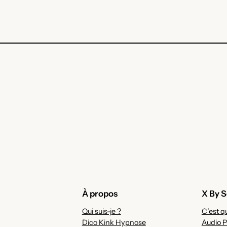
À propos
X By S
Qui suis-je ?
C’est qu
Dico Kink Hypnose
Audio P