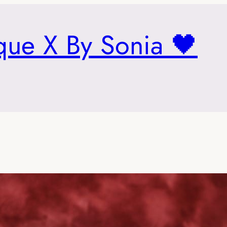
que X By Sonia 🖤