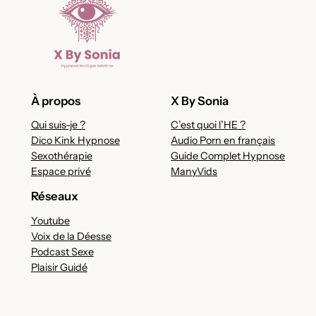
À propos
X By Sonia
Qui suis-je ?
C’est quoi l’HE ?
Dico Kink Hypnose
Audio Porn en français
Sexothérapie
Guide Complet Hypnose
Espace privé
ManyVids
Réseaux
Youtube
Voix de la Déesse
Podcast Sexe
Plaisir Guidé