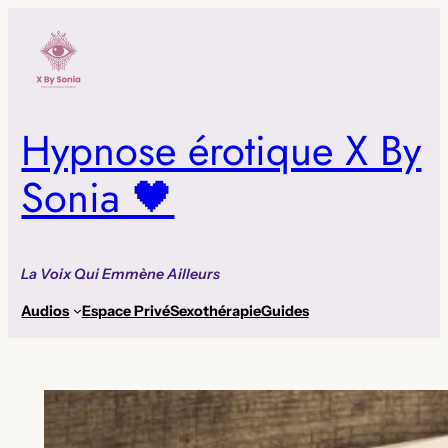
Aller
au
contenu
Hypnose érotique X By
Sonia 🖤
La Voix Qui Emmène Ailleurs
Audios
Espace Privé
Sexothérapie
Guides