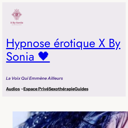
Aller
au
contenu
Hypnose érotique X By
Sonia 🖤
La Voix Qui Emmène Ailleurs
Audios
Espace Privé
Sexothérapie
Guides