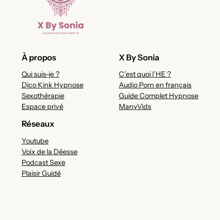
À propos
X By Sonia
Qui suis-je ?
C’est quoi l’HE ?
Dico Kink Hypnose
Audio Porn en français
Sexothérapie
Guide Complet Hypnose
Espace privé
ManyVids
Réseaux
Youtube
Voix de la Déesse
Podcast Sexe
Plaisir Guidé