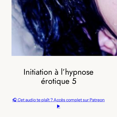
Initiation à l’hypnose
érotique 5
🎧
C
et audio te plaît ? Accès complet sur Patreon
▶️