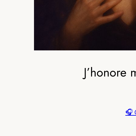
J’honore 
🎧