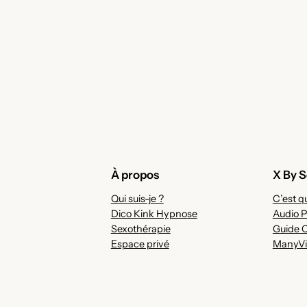
À propos
X By S
Qui suis-je ?
C’est qu
Dico Kink Hypnose
Audio P
Sexothérapie
Guide 
Espace privé
ManyVi