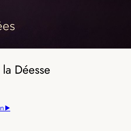
 la Déesse
n ▶️