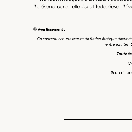
#présencecorporelle #soufflededéesse #évei
🔞
Avertissement
:
Ce contenu est une œuvre de fiction érotique destiné
entre adultes.
Toute éco
Me
Soutenir une