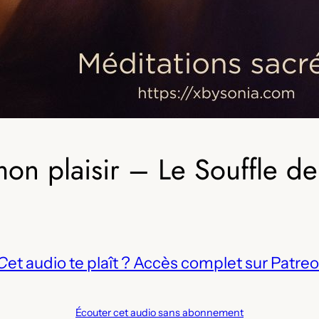
mon plaisir – Le Souffle de
C
et audio te plaît ? Accès complet sur Patreo
Écouter cet audio sans abonnement