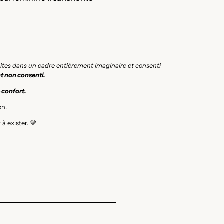
icites dans un cadre entièrement imaginaire et consenti
t non consenti.
e confort.
on.
à exister. 💜