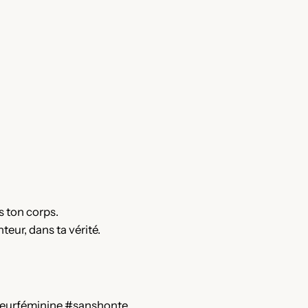
s ton corps.
teur, dans ta vérité.
ceurféminine #sanshonte