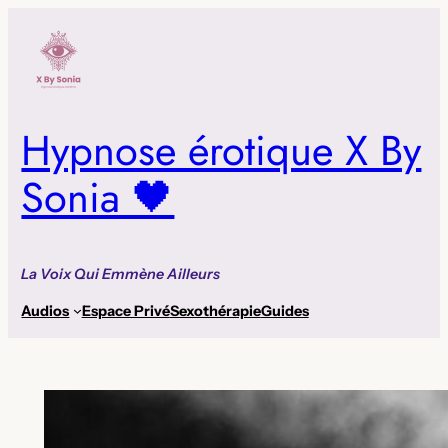
Aller
au
contenu
Hypnose érotique X By
Sonia 🖤
La Voix Qui Emmène Ailleurs
Audios
Espace Privé
Sexothérapie
Guides