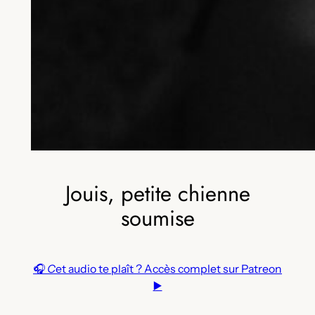
Jouis, petite chienne
soumise
🎧
C
et audio te plaît ? Accès complet sur Patreon
▶️