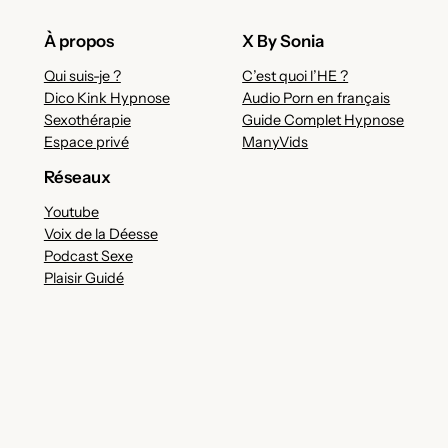
À propos
X By Sonia
Qui suis-je ?
C’est quoi l’HE ?
Dico Kink Hypnose
Audio Porn en français
Sexothérapie
Guide Complet Hypnose
Espace privé
ManyVids
Réseaux
Youtube
Voix de la Déesse
Podcast Sexe
Plaisir Guidé