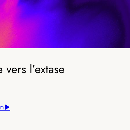
vers l’extase
n ▶️