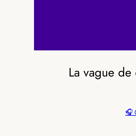
La vague de 
🎧