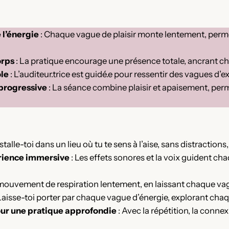
 l’énergie
: Chaque vague de plaisir monte lentement, perm
orps
: La pratique encourage une présence totale, ancrant c
ôle
: L’auditeur.trice est guidé.e pour ressentir des vagues d’e
 progressive
: La séance combine plaisir et apaisement, perm
nstalle-toi dans un lieu où tu te sens à l’aise, sans distracti
érience immersive
: Les effets sonores et la voix guident ch
mouvement de respiration lentement, en laissant chaque vague
Laisse-toi porter par chaque vague d’énergie, explorant cha
our une pratique approfondie
: Avec la répétition, la connex