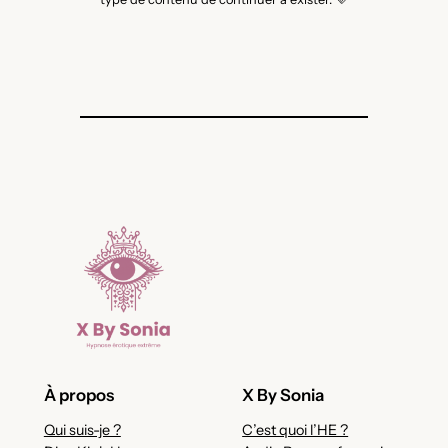
À propos
X By Sonia
Qui suis-je ?
C’est quoi l’HE ?