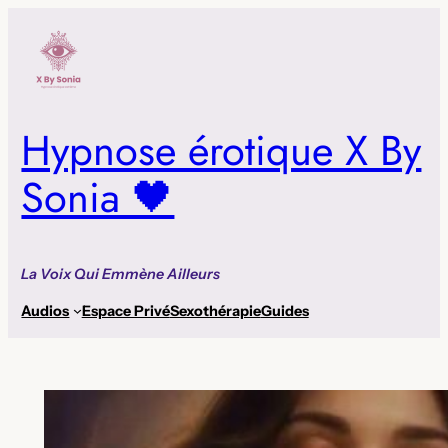
Aller
au
contenu
Hypnose érotique X By
Sonia 🖤
La Voix Qui Emmène Ailleurs
Audios
Espace Privé
Sexothérapie
Guides