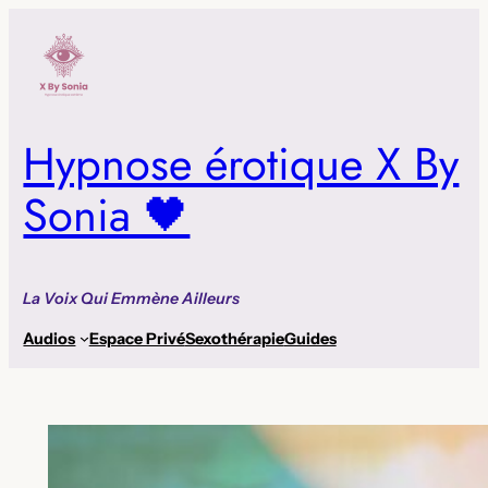
Aller
au
contenu
Hypnose érotique X By
Sonia 🖤
La Voix Qui Emmène Ailleurs
Audios
Espace Privé
Sexothérapie
Guides