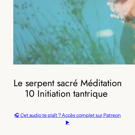
Le serpent sacré Méditation
10 Initiation tantrique
🎧
C
et audio te plaît ? Accès complet sur Patreon
▶️