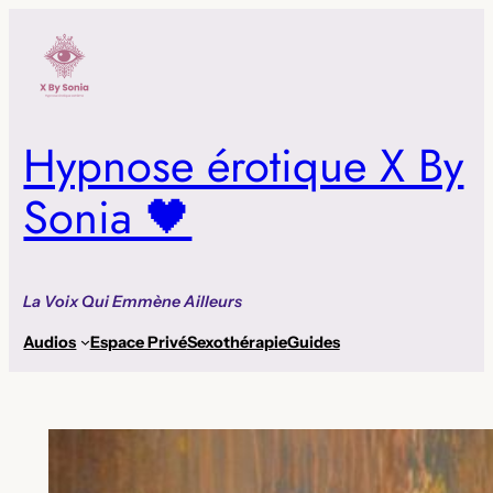
Aller
au
contenu
Hypnose érotique X By
Sonia 🖤
La Voix Qui Emmène Ailleurs
Audios
Espace Privé
Sexothérapie
Guides