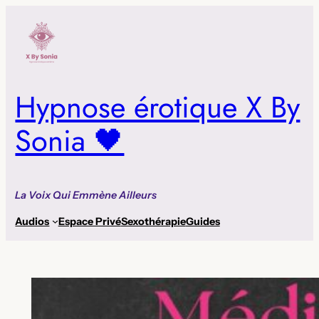
Aller
au
contenu
Hypnose érotique X By
Sonia 🖤
La Voix Qui Emmène Ailleurs
Audios
Espace Privé
Sexothérapie
Guides