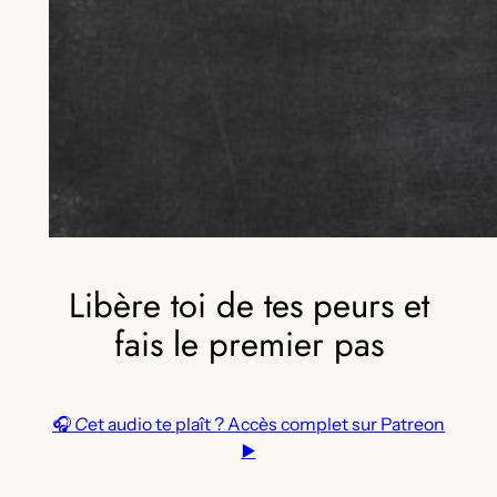
Libère toi de tes peurs et
fais le premier pas
🎧
C
et audio te plaît ? Accès complet sur Patreon
▶️