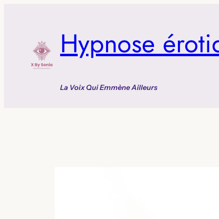
Aller
au
Hypnose éroti
contenu
La Voix Qui Emmène Ailleurs