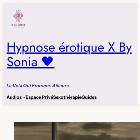
Aller
au
contenu
Hypnose érotique X By
Sonia 🖤
La Voix Qui Emmène Ailleurs
Audios
Espace Privé
Sexothérapie
Guides