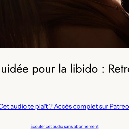
uidée pour la libido : Retr
C
et audio te plaît ? Accès complet sur Patreo
Écouter cet audio sans abonnement