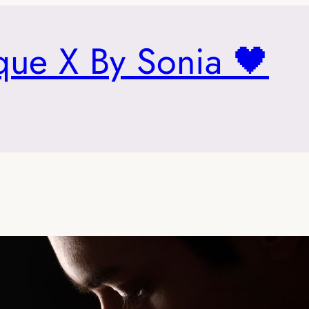
que X By Sonia 🖤