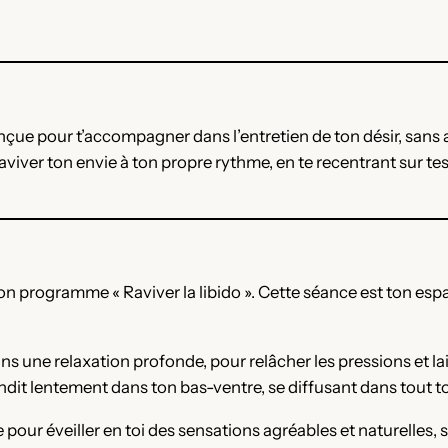
çue pour t’accompagner dans l’entretien de ton désir, sans 
t à raviver ton envie à ton propre rythme, en te recentrant su
programme « Raviver la libido ». Cette séance est ton espace
ans une relaxation profonde, pour relâcher les pressions et la
ndit lentement dans ton bas-ventre, se diffusant dans tout t
our éveiller en toi des sensations agréables et naturelles, 