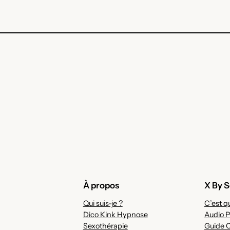
À propos
X By S
Qui suis-je ?
C’est qu
Dico Kink Hypnose
Audio P
Sexothérapie
Guide 