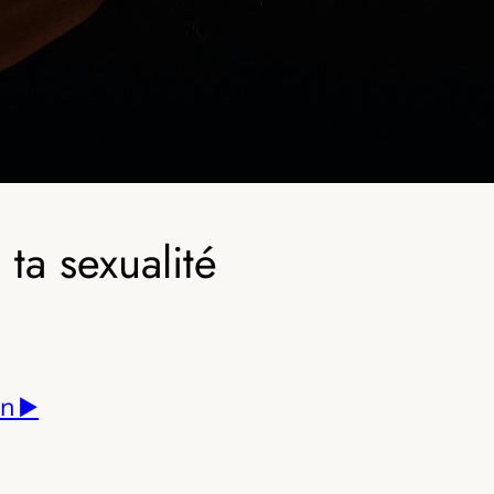
ta sexualité
n ▶️