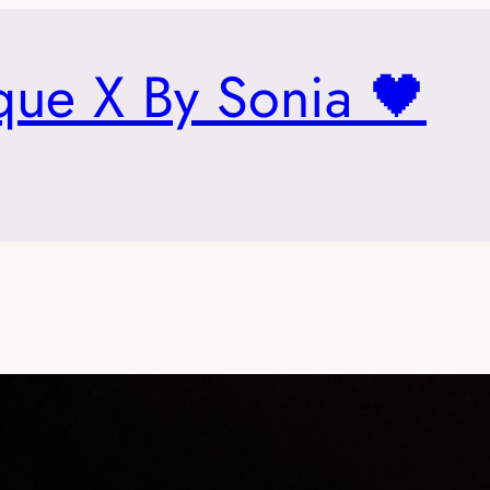
que X By Sonia 🖤