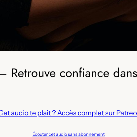
– Retrouve confiance dans 
C
et audio te plaît ? Accès complet sur Patreo
Écouter cet audio sans abonnement