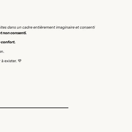
icites dans un cadre entièrement imaginaire et consenti
t non consenti.
e confort.
on.
à exister. 💜