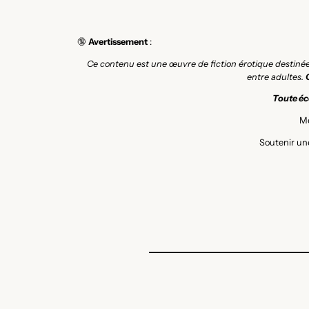
🔞
Avertissement
:
Ce contenu est une œuvre de fiction érotique destiné
entre adultes.
Toute éco
Me
Soutenir une