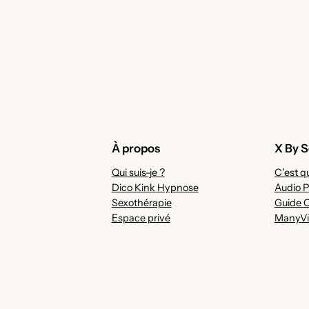
À propos
X By S
Qui suis-je ?
C’est qu
Dico Kink Hypnose
Audio P
Sexothérapie
Guide 
Espace privé
ManyVi