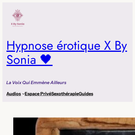
Aller
au
contenu
Hypnose érotique X By
Sonia 🖤
La Voix Qui Emmène Ailleurs
Audios
Espace Privé
Sexothérapie
Guides