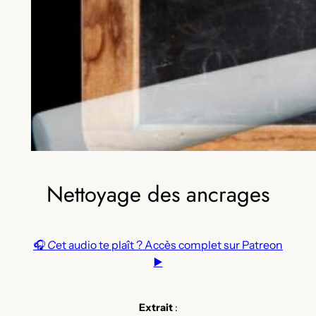
Nettoyage des ancrages
🎧
C
et audio te plaît ? Accès complet sur Patreon
▶️
Extrait
: