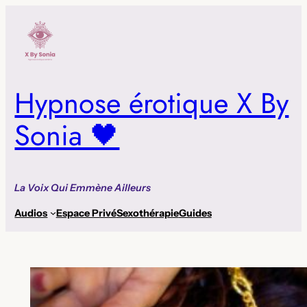
Aller
au
contenu
Hypnose érotique X By
Sonia 🖤
La Voix Qui Emmène Ailleurs
Audios
Espace Privé
Sexothérapie
Guides