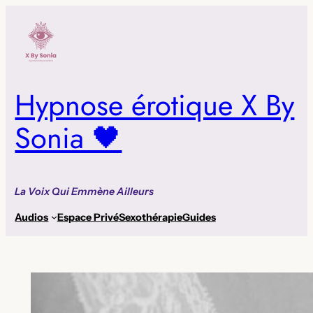
Aller
au
contenu
Hypnose érotique X By
Sonia 🖤
La Voix Qui Emmène Ailleurs
Audios
Espace Privé
Sexothérapie
Guides