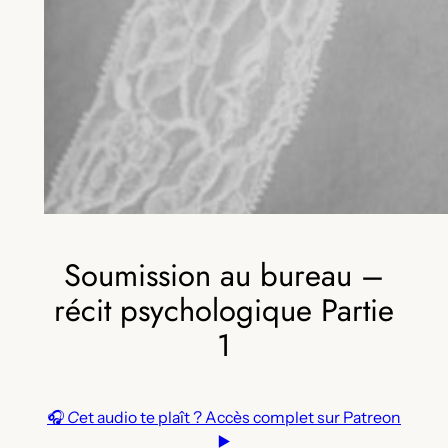
Soumission au bureau –
récit psychologique Partie
1
🎧
C
et audio te plaît ? Accès complet sur Patreon
▶️