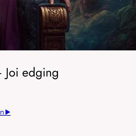
– Joi edging
n ▶️