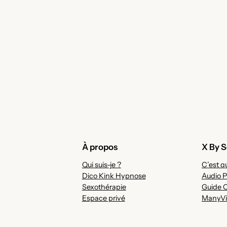
À propos
X By S
Qui suis-je ?
C’est qu
Dico Kink Hypnose
Audio P
Sexothérapie
Guide 
Espace privé
ManyVi