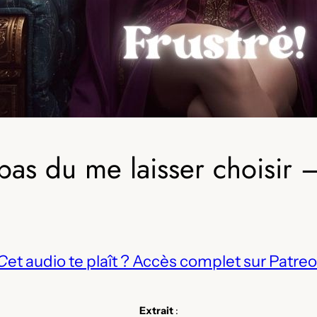
 pas du me laisser choisir 
C
et audio te plaît ? Accès complet sur Patreo
Extrait
: