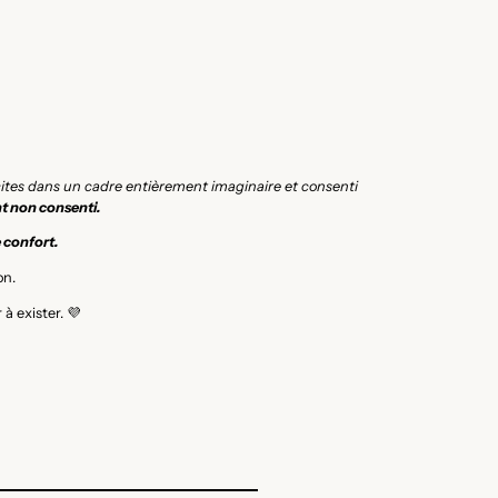
icites dans un cadre entièrement imaginaire et consenti
t non consenti.
e confort.
on.
à exister. 💜