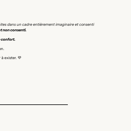
icites dans un cadre entièrement imaginaire et consenti
t non consenti.
e confort.
on.
à exister. 💜