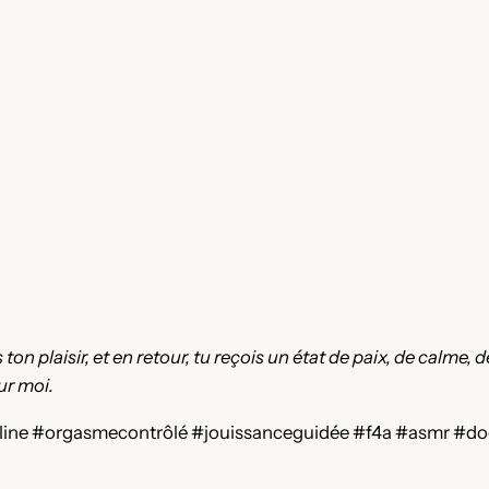
.
on plaisir, et en retour, tu reçois un état de paix, de calme, 
ur moi.
ne #orgasmecontrôlé #jouissanceguidée #f4a #asmr #docil