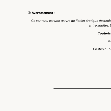
🔞
Avertissement
:
Ce contenu est une œuvre de fiction érotique destiné
entre adultes.
Toute éco
Me
Soutenir une