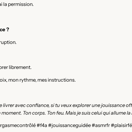
i la permission.
ce ?
rruption.
ibrer librement.
voix, mon rythme, mes instructions.
 te livrer avec confiance, si tu veux explorer une jouissance 
on moment. Ton corps. Ton feu. Mais je suis celui qui allume l
gasmecontrôlé #f4a #jouissanceguidée #asmrfr #plaisirf