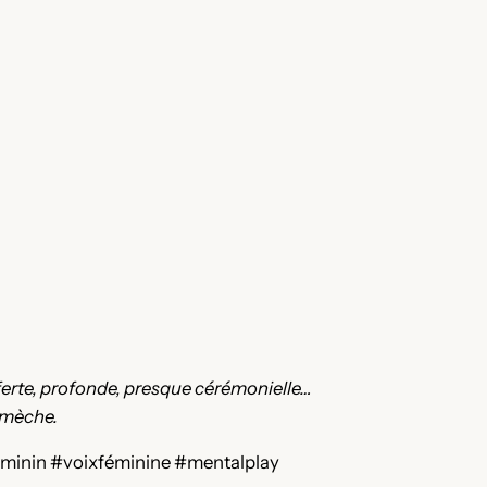
offerte, profonde, presque cérémonielle…
a mèche.
éminin #voixféminine #mentalplay