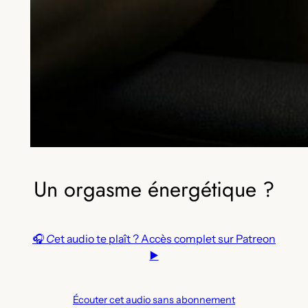
Un orgasme énergétique ?
🎧
C
et audio te plaît ? Accès complet sur Patreon
▶️
Écouter cet audio sans abonnement