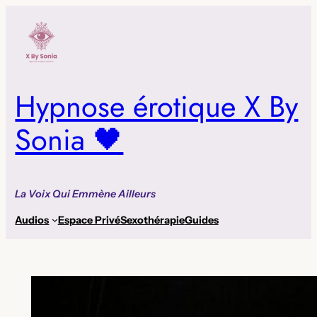
Aller
au
contenu
Hypnose érotique X By
Sonia 🖤
La Voix Qui Emmène Ailleurs
Audios
Espace Privé
Sexothérapie
Guides