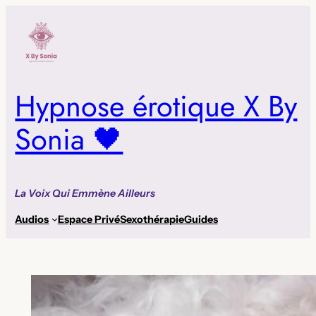
Aller
au
contenu
Hypnose érotique X By
Sonia 🖤
La Voix Qui Emmène Ailleurs
Audios
Espace Privé
Sexothérapie
Guides