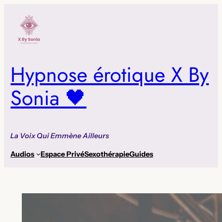
Aller
au
contenu
Hypnose érotique X By
Sonia 🖤
La Voix Qui Emmène Ailleurs
Audios
Espace Privé
Sexothérapie
Guides