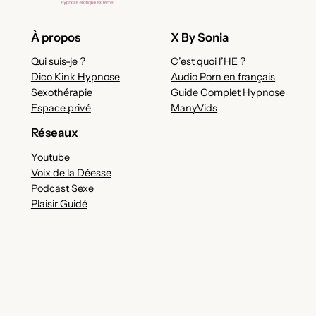
À propos
X By Sonia
Qui suis-je ?
C’est quoi l’HE ?
Dico Kink Hypnose
Audio Porn en français
Sexothérapie
Guide Complet Hypnose
Espace privé
ManyVids
Réseaux
Youtube
Voix de la Déesse
Podcast Sexe
Plaisir Guidé