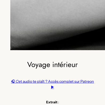
Voyage intérieur
🎧
C
et audio te plaît ? Accès complet sur Patreon
▶️
Extrait
: