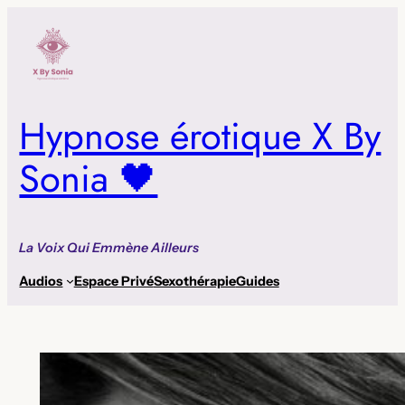
Aller
au
contenu
Hypnose érotique X By
Sonia 🖤
La Voix Qui Emmène Ailleurs
Audios
Espace Privé
Sexothérapie
Guides