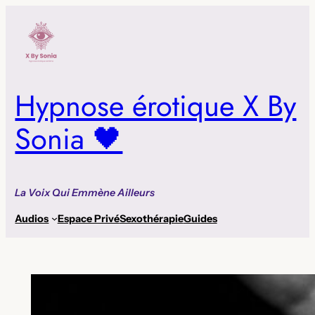
Aller
au
contenu
Hypnose érotique X By
Sonia 🖤
La Voix Qui Emmène Ailleurs
Audios
Espace Privé
Sexothérapie
Guides