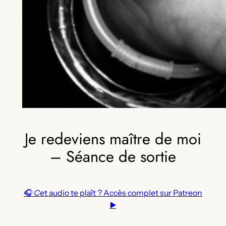
Je redeviens maître de moi
– Séance de sortie
🎧
C
et audio te plaît ? Accès complet sur Patreon
▶️